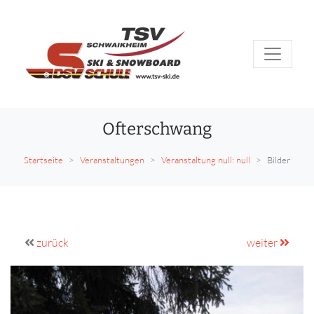
Ofterschwang
Startseite
Veranstaltungen
Veranstaltung null: null
Bilder
zurück
weiter